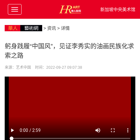
新加坡中央美术馆
>
资讯
> 详情
躬身践履“中国风”，见证李秀实的油画民族化求
索之路
来源：艺术中国
时间：2022-09-27 09:07:38