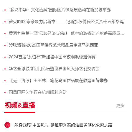
“多彩中华・文化西藏”国际图片微巡展活动在新加坡举办
薪火昭昭 宗亲聚力启新章 —— 记新加坡傅氏公会八十五年华诞
黄河九曲第一湾“云端经济”启航！ 低空旅游撬动若尔盖高质量发展新引擎
泠弦清徽-2025国际佛教艺术精品展走进马来西亚
2024首届“友谊杯”新加坡中国高校羽毛球邀请赛
华艺全球联席闭门论坛暨世界国风大师艺创交流会
【无上清凉】王玉林工笔花鸟画作品展在敦煌画院举办
国风国际艺创行在杭州顺利启动
视频&直播
更多
躬身践履“中国风”，见证李秀实的油画民族化求索之路