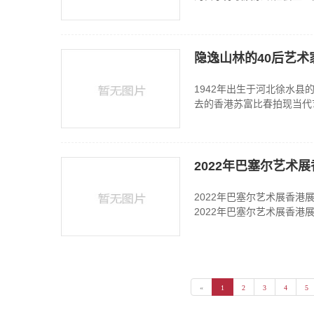
体系、风格、观念等等，就
代化进程中至关重要的范畴
隐逸山林的40后艺
1942年出生于河北徐水
去的香港苏富比春拍现当代
条屏《秋华图》以277.2
山林的40后艺术家重新亮
2022年巴塞尔艺术
2022年巴塞尔艺术展香港展
2022年巴塞尔艺术展香港
间顶尖艺廊。
«
1
2
3
4
5