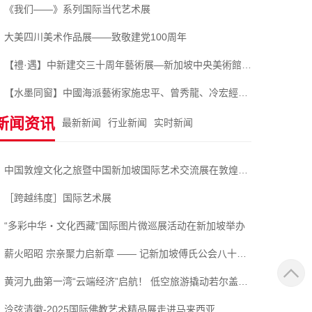
《我们——》系列国际当代艺术展
大美四川美术作品展——致敬建党100周年
【禮·遇】中新建交三十周年藝術展—新加坡中央美術館線上展覽！
【水墨同窗】中國海派藝術家施忠平、曾秀龍、冷宏經典書畫作品新加坡中央美術館線上展覽！
新闻资讯
最新新闻
行业新闻
实时新闻
中国敦煌文化之旅暨中国新加坡国际艺术交流展在敦煌隆重举行
［跨越纬度］国际艺术展
“多彩中华・文化西藏”国际图片微巡展活动在新加坡举办
薪火昭昭 宗亲聚力启新章 —— 记新加坡傅氏公会八十五年华诞
黄河九曲第一湾“云端经济”启航！ 低空旅游撬动若尔盖高质量发展新引擎
泠弦清徽-2025国际佛教艺术精品展走进马来西亚