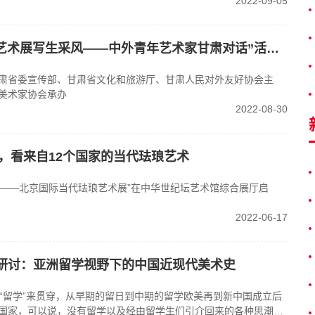
2022-09-05
“‘一带一路’百校结好艺术展写生采风——中外青年艺术家甘肃对话”活动在甘肃省敦煌市启动
共甘肃省委宣传部、甘肃省文化和旅游厅、甘肃人民对外友好协会主
美术家协会承办
2022-08-30
幕，看来自12个国家的当代珐琅艺术
·创新——北京国际当代珐琅艺术展”在中华世纪坛艺术馆综合展厅启
2022-06-17
上研讨：亚洲留学视野下的中国近现代美术史
用“留学”来贯穿，从早期的留日到中期的留学欧美再到新中国成立后
国家，可以说，没有留学以及经由留学生们引介回来的各种思潮、