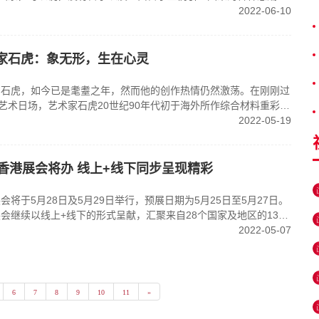
无法书写我们自己的近现代美术史，“美术留学研究”是中国美术现
2022-06-10
，不可或缺。
术家石虎：象无形，生在心灵
县的石虎，如今已是耄耋之年，然而他的创作热情仍然激荡。在刚刚过
艺术日场，艺术家石虎20世纪90年代初于海外所作综合材料重彩四
万港元成交，刷新了他18年前创下的个人拍卖纪录，也让这位隐逸于
2022-05-19
相在我们的视野中。
展香港展会将办 线上+线下同步呈现精彩
会将于5月28日及5月29日举行，预展日期为5月25日至5月27日。
展会继续以线上+线下的形式呈献，汇聚来自28个国家及地区的130
2022-05-07
6
7
8
9
10
11
»