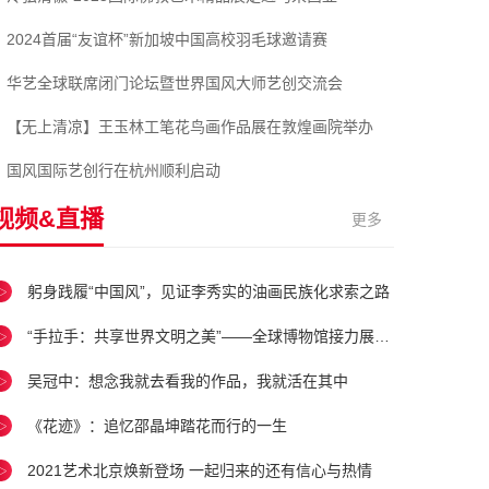
2024首届“友谊杯”新加坡中国高校羽毛球邀请赛
华艺全球联席闭门论坛暨世界国风大师艺创交流会
【无上清凉】王玉林工笔花鸟画作品展在敦煌画院举办
国风国际艺创行在杭州顺利启动
视频&直播
更多
躬身践履“中国风”，见证李秀实的油画民族化求索之路
“手拉手：共享世界文明之美”——全球博物馆接力展珍藏，国博喊您云端享盛宴！
吴冠中：想念我就去看我的作品，我就活在其中
《花迹》：追忆邵晶坤踏花而行的一生
2021艺术北京焕新登场 一起归来的还有信心与热情